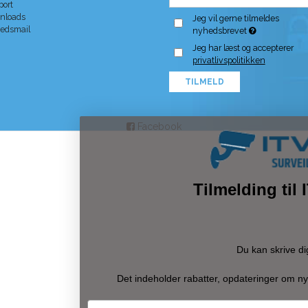
port
nloads
Jeg vil gerne tilmeldes
edsmail
nyhedsbrevet
Jeg har læst og accepterer
privatlivspolitikken
TILMELD
Facebook
Tilmelding til
Du kan skrive di
Det indeholder rabatter, opdateringer om ny