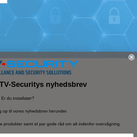
 ITV-Securitys nyhedsbrev
Er du installatør?
g op til vores nyhedsbrev herunder.
e produkter samt et par gode råd om alt indenfor overvågning.