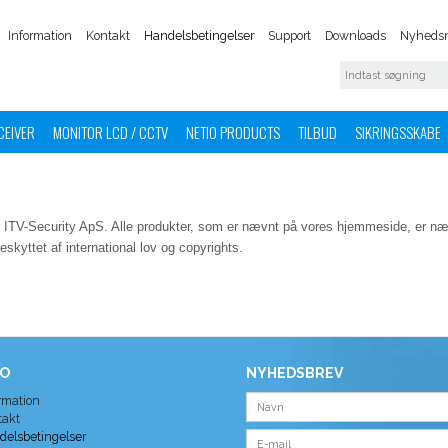
Information
Kontakt
Handelsbetingelser
Support
Downloads
Nyhedsm
CEIVER
MONITOR LCD / CCTV
NETIO PRODUCTS
TILBUD
SIKRINGSSKABE
rer ITV-Security ApS. Alle produkter, som er nævnt på vores hjemmeside, er næ
eskyttet af international lov og copyrights.
FO
NYHEDSBREV
rmation
takt
delsbetingelser