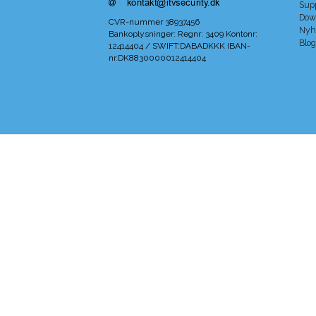
Sup
Dow
CVR-nummer
38937456
Nyh
Bankoplysninger
:
Regnr: 3409 Kontonr:
Blog
12414404 / SWIFT:DABADKKK IBAN-
nr.DK8830000012414404