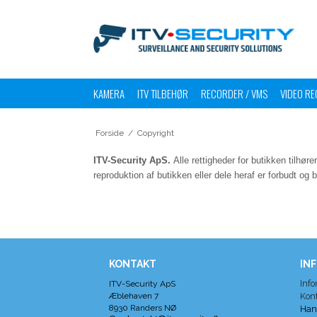
KAMERA
ITV TILBEHØR
RECORDER / VMS
VIDEO RE
Forside
/
Copyright
ITV-Security ApS.
Alle rettigheder for butikken tilhø
reproduktion af butikken eller dele heraf er forbudt og b
KONTAKT
IN
Info
ITV-Security ApS
Æblehaven 7
Kon
8930 Randers NØ
Han