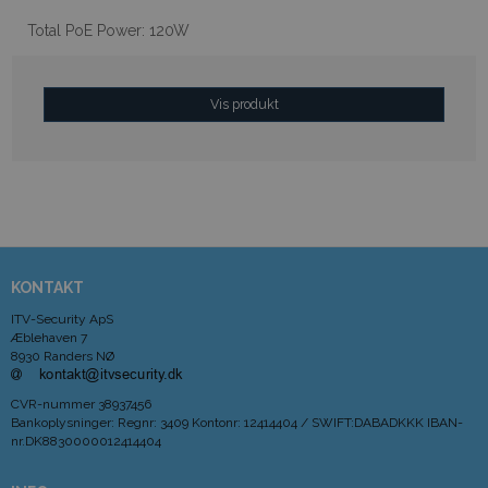
Total PoE Power: 120W
Vis produkt
KONTAKT
ITV-Security ApS
Æblehaven 7
8930 Randers NØ
CVR-nummer
38937456
Bankoplysninger
:
Regnr: 3409 Kontonr: 12414404 / SWIFT:DABADKKK IBAN-
nr.DK8830000012414404