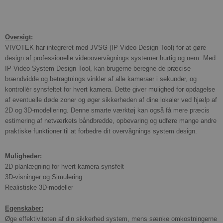
Oversigt
:
VIVOTEK har integreret med JVSG (IP Video Design Tool) for at gøre
design af professionelle videoovervågnings systemer hurtig og nem. Med
IP Video System Design Tool, kan brugerne beregne de præcise
brændvidde og betragtnings vinkler af alle kameraer i sekunder, og
kontrollér synsfeltet for hvert kamera. Dette giver mulighed for opdagelse
af eventuelle døde zoner og øger sikkerheden af ​​dine lokaler ved hjælp af
2D og 3D-modellering. Denne smarte værktøj kan også få mere præcis
estimering af netværkets båndbredde, opbevaring og udføre mange andre
praktiske funktioner til at forbedre dit overvågnings system design.
Muligheder:
2D planlægning for hvert kamera synsfelt
3D-visninger og Simulering
Realistiske 3D-modeller
Egenskaber:
Øge effektiviteten af ​​din sikkerhed system, mens sænke omkostningerne