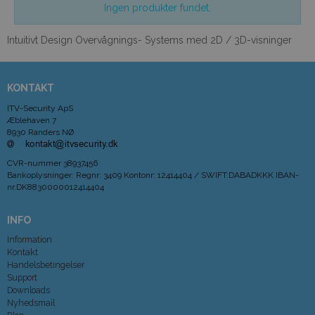
Ingen produkter fundet.
Intuitivt Design Overvågnings- Systems med 2D / 3D-visninger
KONTAKT
ITV-Security ApS
Æblehaven 7
8930 Randers NØ
CVR-nummer
38937456
Bankoplysninger
:
Regnr: 3409 Kontonr: 12414404 / SWIFT:DABADKKK IBAN-
nr.DK8830000012414404
INFO
Information
Kontakt
Handelsbetingelser
Support
Downloads
Nyhedsmail