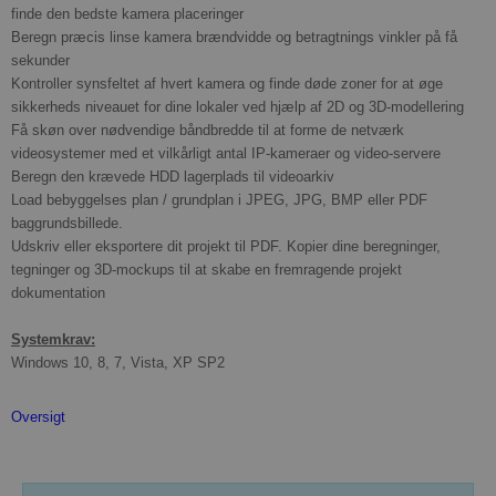
finde den bedste kamera placeringer
Beregn præcis linse kamera brændvidde og betragtnings vinkler på få
sekunder
Kontroller synsfeltet af hvert kamera og finde døde zoner for at øge
sikkerheds niveauet for dine lokaler ved hjælp af 2D og 3D-modellering
Få skøn over nødvendige båndbredde til at forme de netværk
videosystemer med et vilkårligt antal IP-kameraer og video-servere
Beregn den krævede HDD lagerplads til videoarkiv
Load bebyggelses plan / grundplan i JPEG, JPG, BMP eller PDF
baggrundsbillede.
Udskriv eller eksportere dit projekt til PDF. Kopier dine beregninger,
tegninger og 3D-mockups til at skabe en fremragende projekt
dokumentation
Systemkrav:
Windows 10, 8, 7, Vista, XP SP2
Oversigt