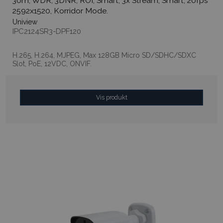
30m, WDR, 3DNR, ROI, Smart, 3x Stream, Smart, 20fps
2592x1520, Korridor Mode.
Uniview
IPC2124SR3-DPF120
H.265, H.264, MJPEG, Max 128GB Micro SD/SDHC/SDXC
Slot, PoE, 12VDC, ONVIF.
Vis produkt