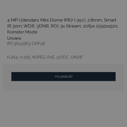
4 MP Udendørs Mini Dome IP67 (-35c), 2.8mm, Smart
IR 30m, WDR, 3DNR, ROI, 3x Stream, 20fps 2592x1520,
Korridor Mode.
Uniview
IPC3614SR3-DPF28
H.264, H.265, MJPEG, PoE, 12VDC, ONVIF.
Vis produkt