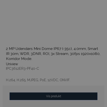
2 MP Udendørs Mini Dome IP67 (-35c), 4.0mm, Smart
IR 30m, WDR, 3DNR, ROI, 3x Stream, 30fps 1920x1080,
Korridor Mode.
Uniview
IPC3612ER3-PF40-C
H.264, H.265, MJPEG, PoE, 12VDC, ONVIF.
Vis produkt