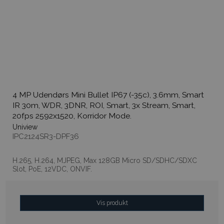
4 MP Udendørs Mini Bullet IP67 (-35c), 3.6mm, Smart
IR 30m, WDR, 3DNR, ROI, Smart, 3x Stream, Smart,
20fps 2592x1520, Korridor Mode.
Uniview
IPC2124SR3-DPF36
H.265, H.264, MJPEG, Max 128GB Micro SD/SDHC/SDXC
Slot, PoE, 12VDC, ONVIF.
Vis produkt