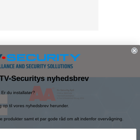
 ITV-Securitys nyhedsbrev
Er du installatør?
g op til vores nyhedsbrev herunder.
e produkter samt et par gode råd om alt indenfor overvågning.