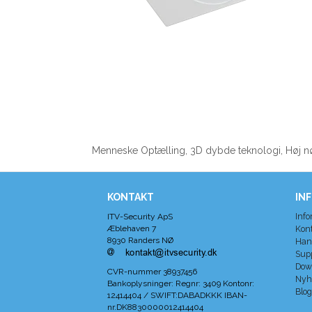
Menneske Optælling, 3D dybde teknologi, Høj n
KONTAKT
IN
Info
ITV-Security ApS
Æblehaven 7
Kon
8930 Randers NØ
Han
Sup
Dow
CVR-nummer
38937456
Nyh
Bankoplysninger
:
Regnr: 3409 Kontonr:
Blog
12414404 / SWIFT:DABADKKK IBAN-
nr.DK8830000012414404