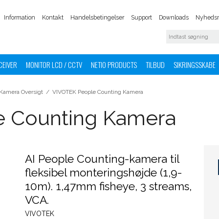
Information
Kontakt
Handelsbetingelser
Support
Downloads
Nyhedsm
CEIVER
MONITOR LCD / CCTV
NETIO PRODUCTS
TILBUD
SIKRINGSSKABE
Kamera Oversigt
/
VIVOTEK People Counting Kamera
 Counting Kamera
AI People Counting-kamera til
fleksibel monteringshøjde (1,9-
10m). 1,47mm fisheye, 3 streams,
VCA.
VIVOTEK