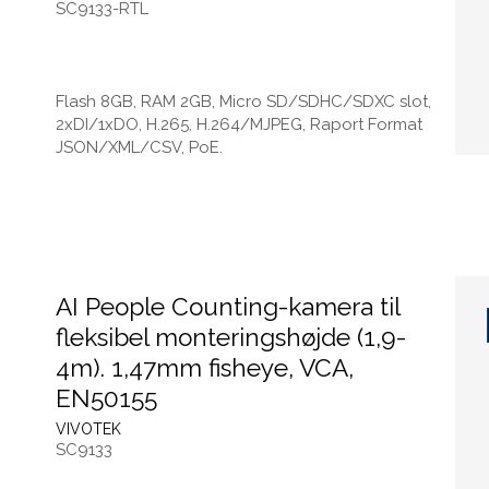
SC9133-RTL
Flash 8GB, RAM 2GB, Micro SD/SDHC/SDXC slot,
2xDI/1xDO, H.265, H.264/MJPEG, Raport Format
JSON/XML/CSV, PoE.
AI People Counting-kamera til
fleksibel monteringshøjde (1,9-
4m). 1,47mm fisheye, VCA,
EN50155
VIVOTEK
SC9133