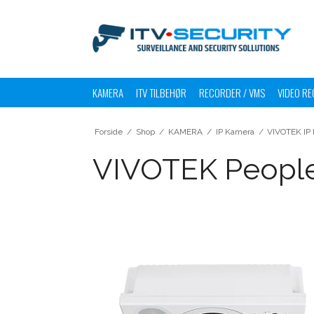
KAMERA
ITV TILBEHØR
RECORDER / VMS
VIDEO RE
Forside
/
Shop
/
KAMERA
/
IP Kamera
/
VIVOTEK IP 
VIVOTEK People