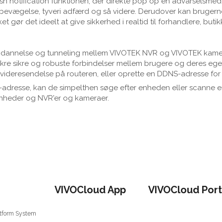
push notification funktionen, der direkte pop op en advarselsm
bevægelse, tyveri adfærd og så videre. Derudover kan brugern
t gør det ideelt at give sikkerhed i realtid til forhandlere, butik
annelse og tunneling mellem VIVOTEK NVR og VIVOTEK kameraer, 
sikre sikre og robuste forbindelser mellem brugere og deres 
 videresendelse på routeren, eller oprette en DDNS-adresse for
adresse, kan de simpelthen søge efter enheden eller scanne e
nheder og NVR'er og kameraer.
VIVOCloud App
VIVOCloud Port
tform System