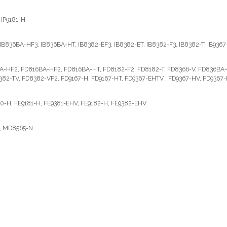
, IP9181-H
B836BA-HF3, IB836BA-HT, IB8382-EF3, IB8382-ET, IB8382-F3, IB8382-T, IB9367-
-HF2, FD816BA-HF2, FD816BA-HT, FD8182-F2, FD8182-T, FD8366-V, FD836B
82-TV, FD8382-VF2, FD9167-H, FD9167-HT, FD9367-EHTV , FD9367-HV, FD9367-H
0-H, FE9181-H, FE9381-EHV, FE9182-H, FE9382-EHV
, MD8565-N