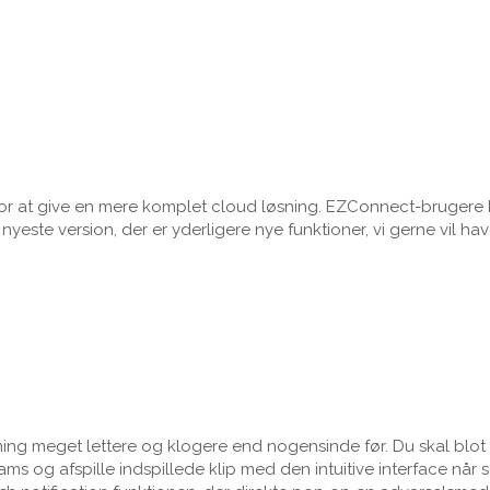
 for at give en mere komplet cloud løsning. EZConnect-bruger
este version, der er yderligere nye funktioner, vi gerne vil have
ng meget lettere og klogere end nogensinde før. Du skal blot r
eams og afspille indspillede klip med den intuitive interface nå