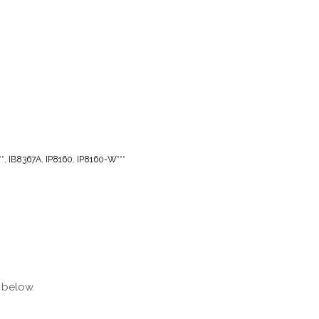
*
,
IB8367A
,
IP8160
,
IP8160-W***
 below.