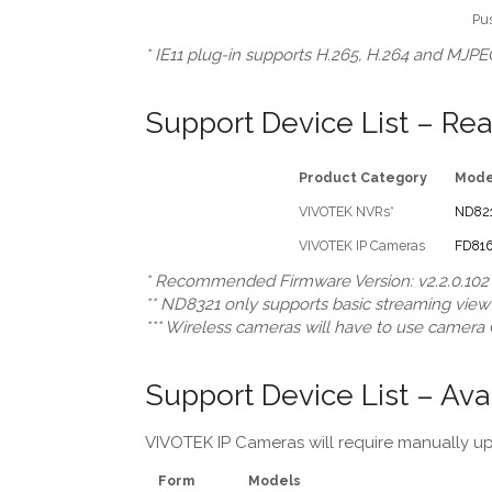
Pus
* IE11 plug-in supports H.265, H.264 and MJPE
Support Device List – Re
Product Category
Mode
VIVOTEK NVRs*
ND82
VIVOTEK IP Cameras
FD81
* Recommended Firmware Version: v2.2.0.102 o
** ND8321 only supports basic streaming vie
*** Wireless cameras will have to use camera
Support Device List – Ava
VIVOTEK IP Cameras will require manually 
Form
Models