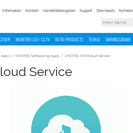
Information
Kontakt
Handelsbetingelser
Support
Downloads
Nyhedsm
CEIVER
MONITOR LCD / CCTV
NETIO PRODUCTS
TILBUD
SIKRINGSSKABE
App's
/
VIVOTEK Software og Apps
/
VIVOTEK VIVOCloud Service
oud Service