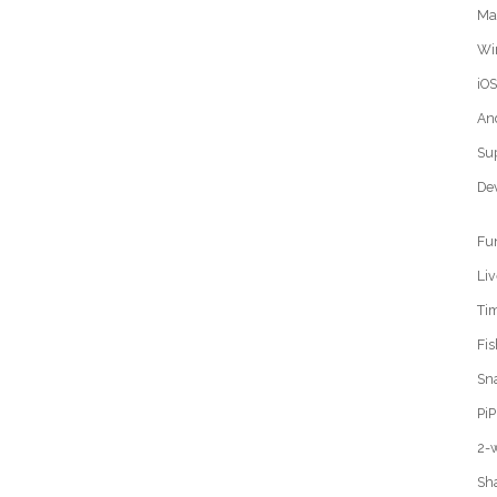
Ma
Wi
iOS
An
Su
De
Fun
Liv
Tim
Fi
Sn
PiP
2-
Sh