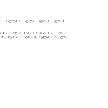
EH, IB9367-EHT, IB9367-H, IB9367-HT, IB9371-EHT,
A-EHTV, FD836BA-EHVF2, FD836BA-HTV, FD836BA-
TV, FD9171-HT, FD9181-HT, FD9371-EHTV, FD9371-