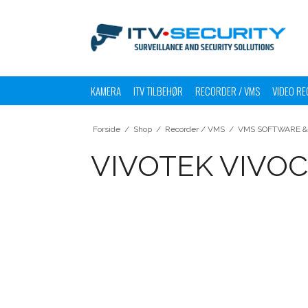
KAMERA
ITV TILBEHØR
RECORDER / VMS
VIDEO RE
Forside
/
Shop
/
Recorder / VMS
/
VMS SOFTWARE & 
VIVOTEK VIVOCl