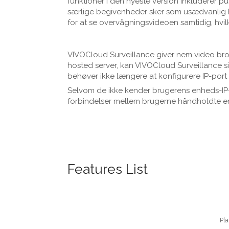
funktioner i den nyeste version inkluderer 
særlige begivenheder sker som usædvanlig 
for at se overvågningsvideoen samtidig, hvilke
VIVOCloud Surveillance giver nem video brod
hosted server, kan VIVOCloud Surveillance 
behøver ikke længere at konfigurere IP-port
Selvom de ikke kender brugerens enheds-IP-
forbindelser mellem brugerne håndholdte e
Features List
Pla