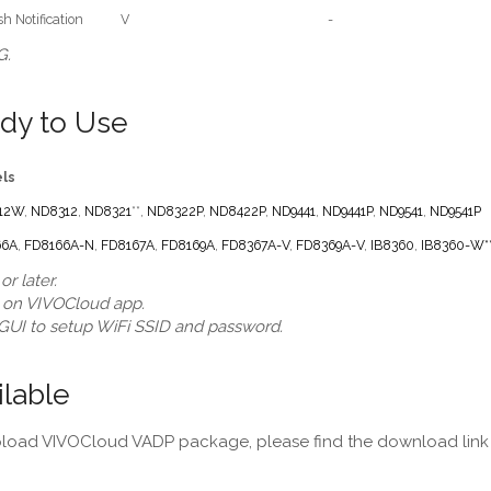
h Notification
V
-
G.
ady to Use
ls
12W
,
ND8312
,
ND8321
**,
ND8322P
,
ND8422P
,
ND9441
,
ND9441P
,
ND9541
,
ND9541P
66A
,
FD8166A-N
,
FD8167A
,
FD8169A
,
FD8367A-V
,
FD8369A-V
,
IB8360
,
IB8360-W**
r later.
w on VIVOCloud app.
 GUI to setup WiFi SSID and password.
ilable
upload VIVOCloud VADP package, please find the download link