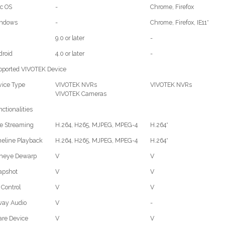
c OS
-
Chrome, Firefox
ndows
-
Chrome, Firefox, IE11*
9.0 or later
-
droid
4.0 or later
-
pported VIVOTEK Device
vice Type
VIVOTEK NVRs
VIVOTEK NVRs
VIVOTEK Cameras
ctionalities
e Streaming
H.264, H265, MJPEG, MPEG-4
H.264*
eline Playback
H.264, H265, MJPEG, MPEG-4
H.264*
sheye Dewarp
V
V
apshot
V
V
 Control
V
V
way Audio
V
-
are Device
V
V