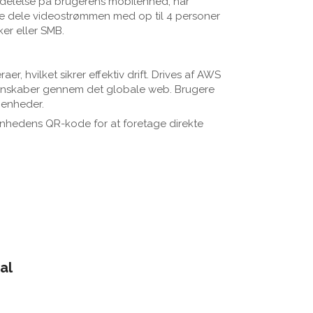
eddelelse på brugerens mobilenhed, når
e dele videostrømmen med op til 4 personer
ker eller SMB.
hvilket sikrer effektiv drift. Drives af AWS
egenskaber gennem det globale web. Brugere
 enheder.
nhedens QR-kode for at foretage direkte
al