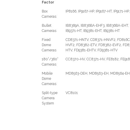
Factor
Box
IP8166, IP9167-HP, IP9167-HT, IP9171-HP
Cameras
Bullet
IB8369A, IB836BA-EHF3, IB836BA-EHT, I
Cameras
IB9371-HT, IB9381-EHT, IB9381-HT
Fixed
CD8371-HNTV, CD8371-HNVF2, FD816CA
Dome
HVF2, FD8382-ETV, FD8382-EVF2, FD83
Cameras
HTV, FD9381-EHTV, FD9381-HTV
180°/360°
CC8370-HV, CC8371-HV, FE8182, FE918
Cameras
Mobile
MD8563-DEH, MD8563-EH, MD8564-EH
Dome
Cameras
Split-type
VC8101
Camera
System