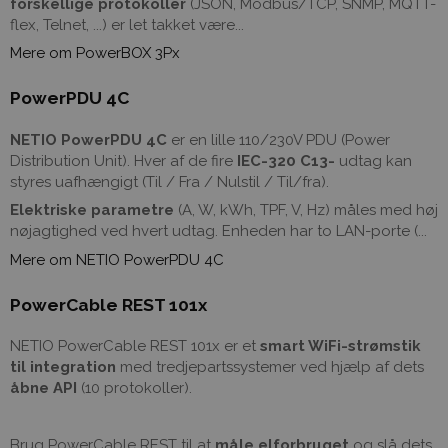
forskellige protokoller
(JSON, Modbus/TCP, SNMP, MQTT-
flex, Telnet, ...) er let takket være...
Mere om PowerBOX 3Px
PowerPDU 4C
NETIO PowerPDU 4C
er en lille 110/230V PDU (Power
Distribution Unit). Hver af de fire
IEC-320 C13-
udtag kan
styres uafhængigt (Til / Fra / Nulstil / Til/fra).
Elektriske parametre
(A, W, kWh, TPF, V, Hz) måles med høj
nøjagtighed ved hvert udtag. Enheden har to LAN-porte (...
Mere om NETIO PowerPDU 4C
PowerCable REST 101x
NETIO PowerCable REST 101x er et
smart WiFi-strømstik
til integration
med tredjepartssystemer ved hjælp af dets
åbne API
(10 protokoller).
Brug PowerCable REST til at
måle elforbruget
og slå dets