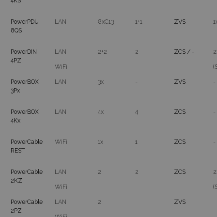
4KS
PowerPDU
LAN
8xC13
1+1
ZVS
1
8QS
PowerDIN
LAN
2+2
2
ZCS / -
2
4PZ
WiFi
(
PowerBOX
LAN
3x
-
ZVS
-
3Px
PowerBOX
LAN
4x
4
ZCS
-
4Kx
PowerCable
WiFi
1x
1
ZCS
-
REST
PowerCable
LAN
2
2
ZCS
2
2KZ
WiFi
(
PowerCable
LAN
2
ZVS
2PZ
WiFi