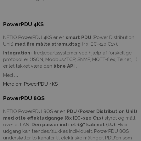
PowerPDU 4KS
NETIO PowerPDU 4KS er en
smart PDU
(Power Distribution
Unit)
med fire målte strømudtag
(4x IEC-320 C13).
Integration
i tredjepartssystemer ved hjælp af forskellige
protokoller (JSON, Modbus/TCP, SNMP, MQTT-flex, Telnet, ...)
er let takket være den
åbne API
.
Med
...
Mere om PowerPDU 4KS
PowerPDU 8QS
NETIO PowerPDU 8QS er en
PDU (Power Distribution Unit)
med otte effektudgange (8x IEC-320 C13)
styret og målt
over et LAN.
Den passer ind i et 19" kabinet (1U).
Hver
udgang kan tændes/slukkes individuelt. PowerPDU 8QS
understøtter to kanaler til elektriske målinger: PDU'en som