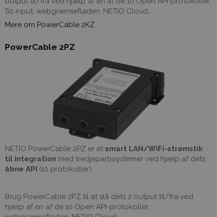
output til/fra ved hjælp af en af ​​de 10 Open API-protokoller,
S0 input, webgrænsefladen, NETIO Cloud,...
Mere om PowerCable 2KZ
PowerCable 2PZ
NETIO PowerCable 2PZ er et
smart LAN/WiFi-strømstik
til integration
med tredjepartssystemer ved hjælp af dets
åbne API
(10 protokoller).
Brug PowerCable 2PZ til at slå dets 2 output til/fra ved
hjælp af en af ​​de 10 Open API-protokoller,
webgrænsefladen, NETIO Cloud,...