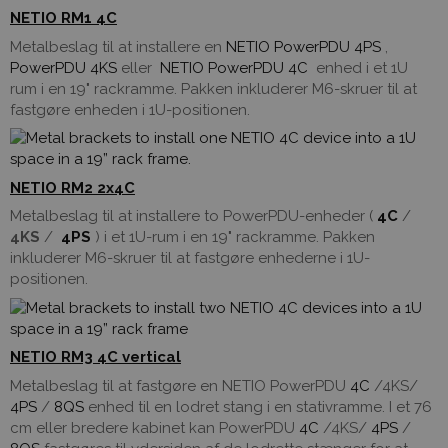
NETIO RM1 4C
Metalbeslag til at installere en
NETIO PowerPDU 4PS
,
PowerPDU 4KS
eller
NETIO PowerPDU 4C
enhed i et 1U
rum i en 19" rackramme. Pakken inkluderer M6-skruer til at
fastgøre enheden i 1U-positionen.
NETIO RM2 2x4C
Metalbeslag til at installere to PowerPDU-enheder (
4C
/
4KS
/
4PS
) i et 1U-rum i en 19" rackramme. Pakken
inkluderer M6-skruer til at fastgøre enhederne i 1U-
positionen.
NETIO RM3 4C vertical
Metalbeslag til at fastgøre en NETIO PowerPDU
4C
/4KS/
4PS
/
8QS
enhed til en lodret stang i en stativramme. I et 76
cm eller bredere kabinet kan PowerPDU
4C
/4KS/
4PS
/