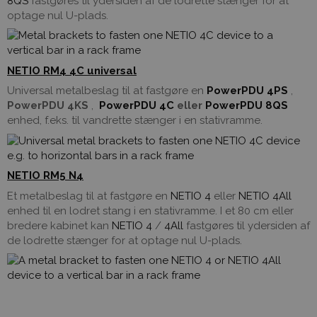
8QS
fastgøres til ydersiden af ​​de lodrette stænger for at
optage nul U-plads.
NETIO RM4 4C universal
Universal metalbeslag til at fastgøre en
PowerPDU 4PS
,
PowerPDU 4KS
,
PowerPDU 4C
eller
PowerPDU 8QS
enhed, f.eks. til vandrette stænger i en stativramme.
NETIO RM5 N4
Et metalbeslag til at fastgøre en
NETIO 4
eller
NETIO 4All
enhed til en lodret stang i en stativramme. I et 80 cm eller
bredere kabinet kan
NETIO 4
/
4All
fastgøres til ydersiden af
​​de lodrette stænger for at optage nul U-plads.