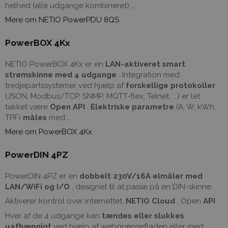
helhed (alle udgange kombineret),...
Mere om NETIO PowerPDU 8QS
PowerBOX 4Kx
NETIO PowerBOX 4Kx er en
LAN-aktiveret smart
strømskinne med 4 udgange
. Integration med
tredjepartssystemer ved hjælp af
forskellige protokoller
(JSON, Modbus/TCP, SNMP, MQTT-flex, Telnet, ...) er let
takket være
Open API
.
Elektriske parametre
(A, W, kWh,
TPF)
måles
med...
Mere om PowerBOX 4Kx
PowerDIN 4PZ
PowerDIN 4PZ er en
dobbelt 230V/16A elmåler med
LAN/WiFi og I/O
, designet til at passe på en DIN-skinne.
Aktiverer kontrol over internettet,
NETIO Cloud
, Open
API
.
Hver af de 4 udgange kan
tændes eller slukkes
uafhængigt
ved hjælp af webgrænsefladen eller med