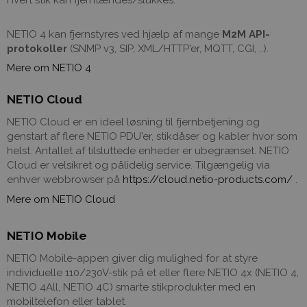
Hvert stik kan fjerntændes/slukkes.
NETIO 4 kan fjernstyres ved hjælp af mange
M2M API-
protokoller
(SNMP v3, SIP, XML/HTTP'er, MQTT, CGI, ..).
Mere om NETIO 4
NETIO Cloud
NETIO Cloud er en ideel løsning til fjernbetjening og
genstart af flere NETIO PDU'er, stikdåser og kabler hvor som
helst. Antallet af tilsluttede enheder er ubegrænset. NETIO
Cloud er velsikret og pålidelig service. Tilgængelig via
enhver webbrowser på
https://cloud.netio-products.com/
.
Mere om NETIO Cloud
NETIO Mobile
NETIO Mobile-appen giver dig mulighed for at styre
individuelle 110/230V-stik på et eller flere NETIO 4x (NETIO 4,
NETIO 4All, NETIO 4C) smarte stikprodukter med en
mobiltelefon eller tablet.