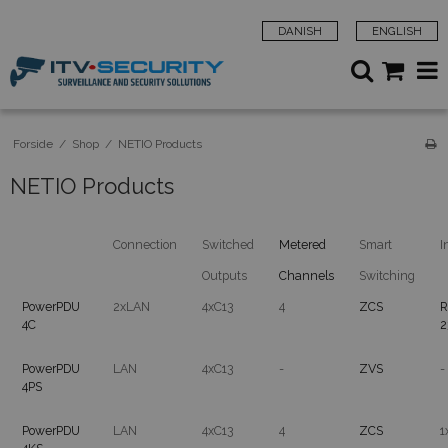
DANISH
ENGLISH
Forside
/
Shop
/
NETIO Products
NETIO Products
Connection
Switched
Metered
Smart
I
Outputs
Channels
Switching
PowerPDU
2xLAN
4xC13
4
ZCS
R
4C
2
PowerPDU
LAN
4xC13
-
ZVS
-
4PS
PowerPDU
LAN
4xC13
4
ZCS
1