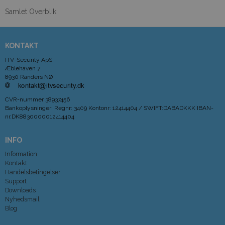
Samlet Overblik
KONTAKT
ITV-Security ApS
Æblehaven 7
8930 Randers NØ
CVR-nummer
38937456
Bankoplysninger
:
Regnr: 3409 Kontonr: 12414404 / SWIFT:DABADKKK IBAN-
nr.DK8830000012414404
INFO
Information
Kontakt
Handelsbetingelser
Support
Downloads
Nyhedsmail
Blog