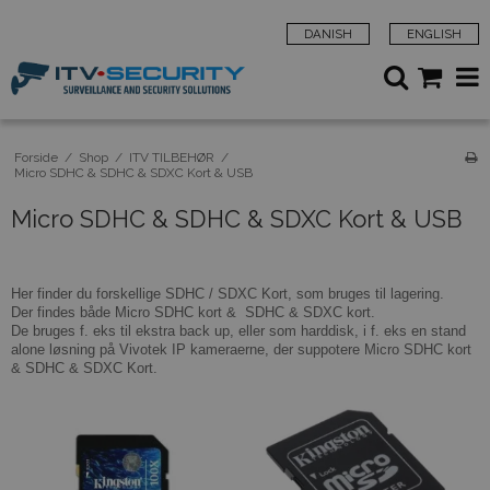
DANISH
ENGLISH
Forside
/
Shop
/
ITV TILBEHØR
/
Micro SDHC & SDHC & SDXC Kort & USB
Micro SDHC & SDHC & SDXC Kort & USB
Her finder du forskellige SDHC / SDXC Kort, som bruges til lagering.
Der findes både Micro SDHC kort & SDHC & SDXC kort.
De bruges f. eks til ekstra back up, eller som harddisk, i f. eks en stand
alone løsning på Vivotek IP kameraerne, der suppotere Micro SDHC kort
& SDHC & SDXC Kort.