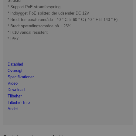
Struktur
* Support PoE strømforsyning
* Indbygget PoE splitter, der udsender DC 12V
* Bredt temperaturområde: -40 ° C til 60 ° C (-40 ° F til 140 ° F)
* Bredt spændingsområde på ± 25%
* IK10 vandal resistent
* IP67
Datablad
Overs
igt
Specifikationer
Video
Download
Tilbehør
Tilbehør Info
Andet