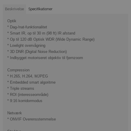
Beskrivelse
Specifikationer
Optik
* Dag-/nat-funktionalitet
* Smart IR, op til 30 m (98 ft) IR afstand
* Op til 120 dB Optisk WDR (Wide Dynamic Range)
* Lowlight overvågning
* 3D DNR (Digital Noise Reduction)
* Indbygget motoriseret objektiv til fjernzoom
Compression
* H.265, H.264, MJPEG
* Embedded smart algoritme
* Triple streams
* ROI (interesseområde)
* 9:16 korridormodus
Netværk
* ONVIF Overensstemmelse