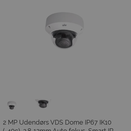
2 MP Udendørs VDS Dome IP67 IK10
(-40c), 2.8-12mm Auto fokus, Smart IR