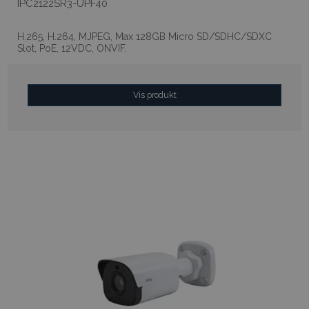
IPC2122SR3-UPF40
H.265, H.264, MJPEG, Max 128GB Micro SD/SDHC/SDXC
Slot, PoE, 12VDC, ONVIF.
Vis produkt