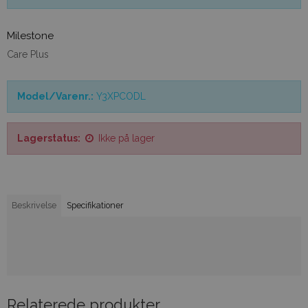
Milestone
Care Plus
Model/Varenr.:
Y3XPCODL
Lagerstatus:
Ikke på lager
Beskrivelse
Specifikationer
Relaterede produkter