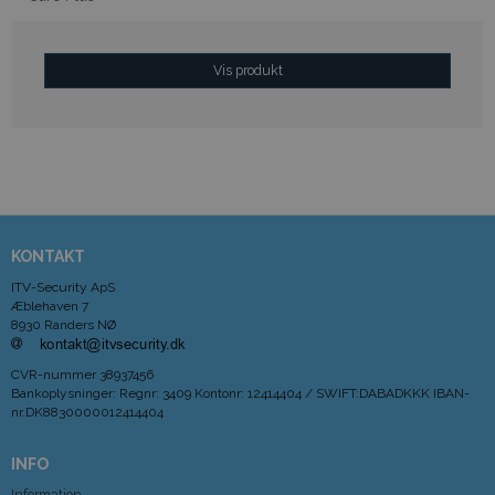
Vis produkt
KONTAKT
ITV-Security ApS
Æblehaven 7
8930 Randers NØ
CVR-nummer
38937456
Bankoplysninger
:
Regnr: 3409 Kontonr: 12414404 / SWIFT:DABADKKK IBAN-
nr.DK8830000012414404
INFO
Information