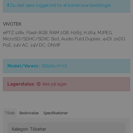
Du skal være logget ind for at kunne lave bestillinger
VIVOTEK
ePTZ 128x, Flash 8GB, RAM 2GB, H265, H.264, MJPEG,
MicroSD/SDHC/SDXC Slot, Audio Fuld Duplex, 4xDI, 2xDO,
PoE, 24V AC, 24V DC, ONVIF
Model/Varenr.:
SD9161-H-V2
Lagerstatus:
Ikke på lager
Tilkøb
Beskrivelse
Specifikationer
Kategori:
Tilbehør