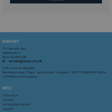
KONTAKT
ITV-Security ApS
Æblehaven 7
8930 Randers NØ
CVR-nummer
38937456
Bankoplysninger
:
Regnr: 3409 Kontonr: 12414404 / SWIFT:DABADKKK IBAN-
nr.DK8830000012414404
INFO
Information
Kontakt
Handelsbetingelser
Support