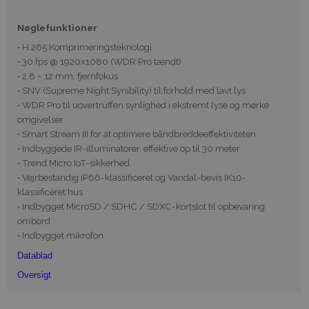
Nøglefunktioner
• H.265 Komprimeringsteknologi
• 30 fps @ 1920x1080 (WDR Pro tændt)
• 2,8 ~ 12 mm, fjernfokus
• SNV (Supreme Night Synibility) til forhold med lavt lys
• WDR Pro til uovertruffen synlighed i ekstremt lyse og mørke
omgivelser
• Smart Stream III for at optimere båndbreddeeffektiviteten
• Indbyggede IR-illuminatorer, effektive op til 30 meter
• Trend Micro IoT-sikkerhed
• Vejrbestandig IP66-klassificeret og Vandal-bevis IK10-
klassificeret hus
• Indbygget MicroSD / SDHC / SDXC-kortslot til opbevaring
ombord
• Indbygget mikrofon
Datablad
Oversigt