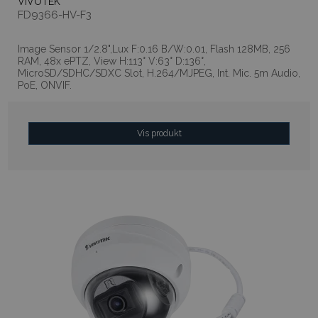
VIVOTEK
FD9366-HV-F3
Image Sensor 1/2.8",Lux F:0.16 B/W:0.01, Flash 128MB, 256
RAM, 48x ePTZ, View H:113° V:63° D:136°,
MicroSD/SDHC/SDXC Slot, H.264/MJPEG, Int. Mic. 5m Audio,
PoE, ONVIF.
Vis produkt