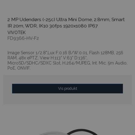
2 MP Udendørs (-25c) Ultra Mini Dome, 2.8mm, Smart
IR 20m, WDR, IK10 30fps 1920x1080 IP67
VIVOTEK
FD9366-HV-F2
Image Sensor 1/2.8",Lux F:0.16 B/W:0.01, Flash 128MB, 256
RAM, 48x ePTZ, View H:113° V:63° D:136°,
MicroSD/SDHC/SDXC Slot, H.264/MJPEG, Int. Mic. 5m Audio,
PoE, ONVIF.
Vis produkt