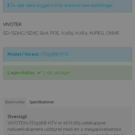
Du skal være logget ind for at kunne lave bestillinger
VIVOTEK
SD/SDHC/SDXC Slot, POE, H.265, H.264, MJPEG, ONVIF.
Model/Varenr.:
FD9368-HTV
Lagerstatus:
2
stk.
på lager
Beskrivelse
Specifikationer
Oversigt
VIVOTEKs FD9368-HTV er et H.265 udekuppel-
netværkskamera udstyret med en 2-megapixelsensor,