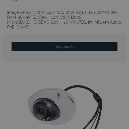
Image Sensor 1/2.8",Lux F:0.16 B/W:0.01, Flash 128MB, 256
RAM, 48x ePTZ, View H:113° V:63° D:136°,
MicroSD/SDHC/SDXC Slot, H.264/MJPEG, Int. Mic. 5m Audio,
PoE, ONVIF.
Vis produkt