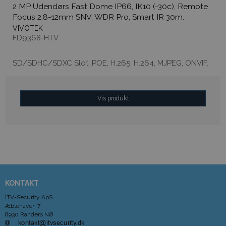
2 MP Udendørs Fast Dome IP66, IK10 (-30c), Remote
Focus 2.8-12mm SNV, WDR Pro, Smart IR 30m.
VIVOTEK
FD9368-HTV
SD/SDHC/SDXC Slot, POE, H.265, H.264, MJPEG, ONVIF.
Vis produkt
KONTAKT
ITV-Security ApS
Æblehaven 7
8930 Randers NØ