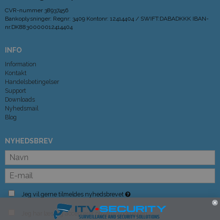
CVR-nummer
38937456
Bankoplysninger
:
Regnr: 3409 Kontonr: 12414404 / SWIFT:DABADKKK IBAN-
nr.DK8830000012414404
INFO
Information
Kontakt
Handelsbetingelser
Support
Downloads
Nyhedsmail
Blog
NYHEDSBREV
Jeg vil gerne tilmeldes nyhedsbrevet
Jeg har læst og accepterer
privatlivspolitikken