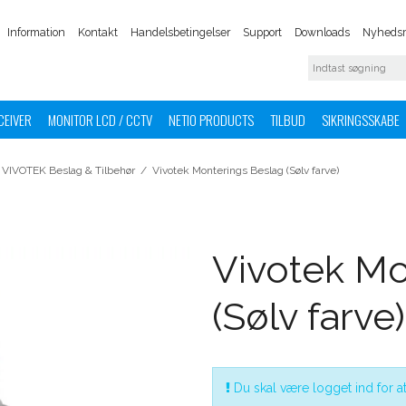
Information
Kontakt
Handelsbetingelser
Support
Downloads
Nyhedsm
CEIVER
MONITOR LCD / CCTV
NETIO PRODUCTS
TILBUD
SIKRINGSSKABE
VIVOTEK Beslag & Tilbehør
/
Vivotek Monterings Beslag (Sølv farve)
Vivotek Mo
(Sølv farve)
Du skal være logget ind for at