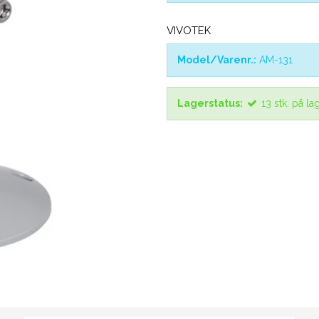
VIVOTEK
Model/Varenr.:
AM-131
Lagerstatus:
13
stk.
på la