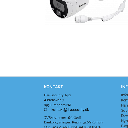
KONTAKT
IN
Info
ITV-Security ApS
Æblehaven 7
Kon
8930 Randers NØ
Han
Sup
Dow
CVR-nummer
38937456
Nyh
Bankoplysninger
:
Regnr: 3409 Kontonr:
Blog
12414404 / SWIFT:DABADKKK IBAN-