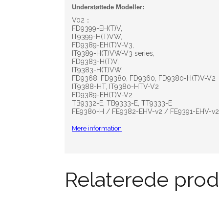
Understøttede Modeller:
V02：
FD9399-EH(T)V,
IT9399-H(T)VW,
FD9389-EH(T)V-V3,
IT9389-H(T)VW-V3 series,
FD9383-H(T)V,
IT9383-H(T)VW,
FD9368, FD9380, FD9360, FD9380-H(T)V-V2
IT9388-HT, IT9380-HTV-V2
FD9389-EH(T)V-V2
TB9332-E, TB9333-E, TT9333-E
FE9380-H / FE9382-EHV-v2 / FE9391-EHV-v2
Mere information
Relaterede prod