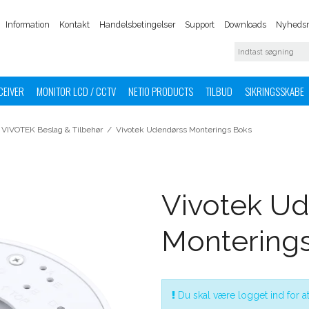
Information
Kontakt
Handelsbetingelser
Support
Downloads
Nyhedsm
CEIVER
MONITOR LCD / CCTV
NETIO PRODUCTS
TILBUD
SIKRINGSSKABE
VIVOTEK Beslag & Tilbehør
/
Vivotek Udendørss Monterings Boks
Vivotek U
Montering
Du skal være logget ind for at