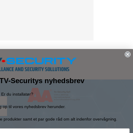
 ITV-Securitys nyhedsbrev
Er du installatør?
g op til vores nyhedsbrev herunder.
e produkter samt et par gode råd om alt indenfor overvågning.