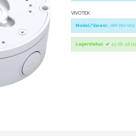
VIVOTEK
Model/Varenr.:
AM-71H-V02
Lagerstatus:
43
stk.
på la