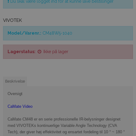
Du skal være logget ind for at kunne lave bestillinger
VIVOTEK
Model/Varenr.:
CM48W5-1040
Lagerstatus:
Ikke på lager
Beskrivelse
Oversigt
CaMate Video
CaMate CM48 er en serie professionelle IR-belysninger designet
med VIVOTEKs kontinuerlige Variable Angle Technology (CVA
Tech), der giver høj effektivitet og ensartet fordeling til 10 ° ~ 180 °