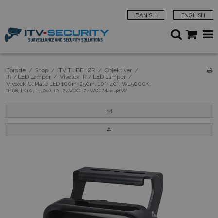
DANISH
ENGLISH
Forside
/
Shop
/
ITV TILBEHØR
/
Objektiver
/
IR / LED Lamper
/
Vivotek IR / LED Lamper
/
Vivotek CaMate LED 100m-250m, 10°- 40°, WL5000K,
IP68, IK10, (-50c), 12~24VDC, 24VAC Max 48W