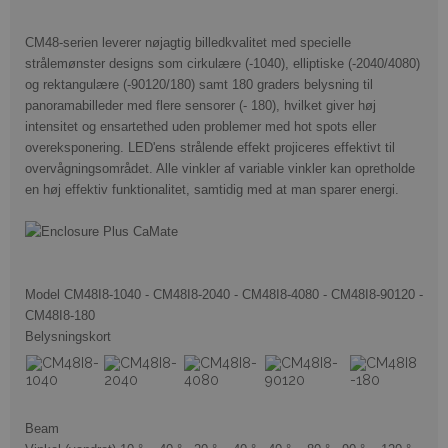
CM48-serien leverer nøjagtig billedkvalitet med specielle
strålemønster designs som cirkulære (-1040), elliptiske (-2040/4080)
og rektangulære (-90120/180) samt 180 graders belysning til
panoramabilleder med flere sensorer (-
180), hvilket giver høj
intensitet og ensartethed uden problemer med hot spots eller
overeksponering.
LED'ens strålende effekt projiceres effektivt til
overvågningsområdet.
Alle vinkler af variable vinkler kan opretholde
en høj effektiv funktionalitet, samtidig med at man sparer energi.
Model CM48I8-1040 - CM48I8-2040 - CM48I8-4080 - CM48I8-90120 -
CM48I8-180
Belysningskort
Beam