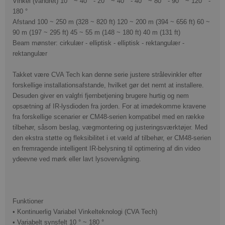
Vinkel (vandret) 10 ° ~ 40 ° - 20 ° ~ 40 ° - 40 ° ~ 80 ° - 90 ° ~ 120 ° -
180 °
Afstand 100 ~ 250 m
(328 ~ 820 ft) 120 ~ 200 m
(394 ~ 656 ft) 60 ~
90 m
(197 ~ 295 ft) 45 ~ 55 m
(148 ~ 180 ft) 40 m
(131 ft)
Beam mønster: cirkulær - elliptisk - elliptisk - rektangulær -
rektangulær
Takket være CVA Tech kan denne serie justere strålevinkler efter
forskellige installationsafstande, hvilket gør det nemt at installere.
Desuden giver en valgfri fjernbetjening brugere hurtig og nem
opsætning af IR-lysdioden fra jorden.
For at imødekomme kravene
fra forskellige scenarier er CM48-serien kompatibel med en række
tilbehør, såsom beslag, vægmontering og justeringsværktøjer.
Med
den ekstra støtte og fleksibilitet i et væld af tilbehør, er CM48-serien
en fremragende intelligent IR-belysning til optimering af din video
ydeevne ved mørk eller lavt lysovervågning.
Funktioner
• Kontinuerlig Variabel Vinkelteknologi (CVA Tech)
• Variabelt synsfelt 10 ° ~ 180 °