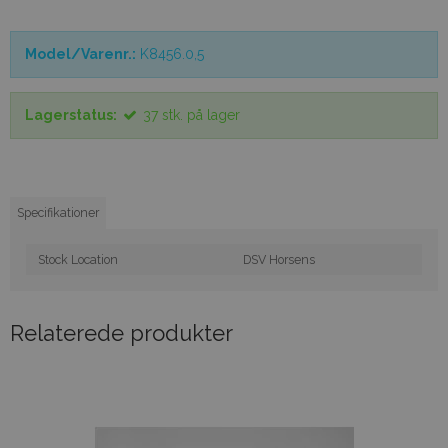
Model/Varenr.:
K8456.0,5
Lagerstatus:
37
stk.
på lager
Specifikationer
Stock Location
DSV Horsens
Relaterede produkter